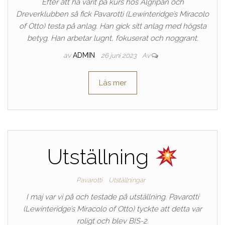
Efter att ha varit på kurs hos Älgripan och
Dreverklubben så fick Pavarotti (Lewinteridge’s Miracolo
of Otto) testa på anlag. Han gick sitt anlag med högsta
betyg. Han arbetar lugnt, fokuserat och noggrant.
av
ADMIN
26 juni 2023
Av
Läs mer
Utställning
Pavarotti
Utställningar
I maj var vi på och testade på utställning. Pavarotti
(Lewinteridge’s Miracolo of Otto) tyckte att detta var
roligt och blev BIS-2.