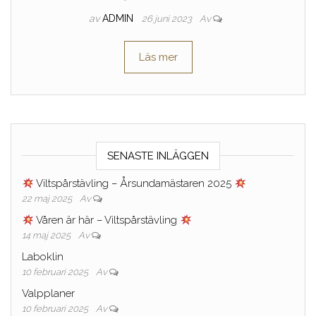
av
ADMIN
26 juni 2023
Av
Läs mer
SENASTE INLÄGGEN
Viltspårstävling – Årsundamästaren 2025
22 maj 2025
Av
Våren är här – Viltspårstävling
14 maj 2025
Av
Laboklin
10 februari 2025
Av
Valpplaner
10 februari 2025
Av