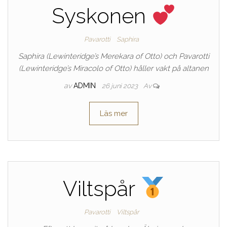
Syskonen
Pavarotti
Saphira
Saphira (Lewinteridge’s Merekara of Otto) och Pavarotti
(Lewinteridge’s Miracolo of Otto) håller vakt på altanen
av
ADMIN
26 juni 2023
Av
Läs mer
Viltspår
Pavarotti
Viltspår