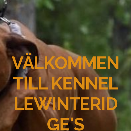
VÄLKOMMEN
TILL KENNEL
LEWINTERID
GE'S