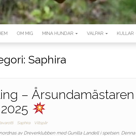
HEM
OM MIG
MINA HUNDAR
VALPAR
KULLAR
egori:
Saphira
vling – Årsundamästaren
2025
avarotti
Saphira
Viltspår
nordnas av Dreverklubben med Gunilla Landell i spetsen. Denna