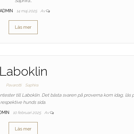
Saphira…
ADMIN
14 maj 2025
Av
Läs mer
Laboklin
Pavarotti
Saphira
ntester till Laboklin. Det bästa svaren på proverna kom idag, läs 
respektive hunds sida.
DMIN
10 februari 2025
Av
Läs mer