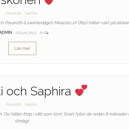
Pavarotti
Saphira
h Pavarotti (Lewinteridge’s Miracolo of Otto) håller vakt på altan
ADMIN
26 juni 2023
Av
Läs mer
ti och Saphira
Pavarotti
Saphira
. De håller ihop i vått som torrt. Snart fyller de redan 8 månader 
lördag).