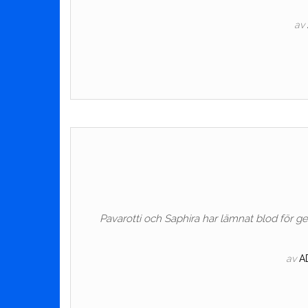
av
Pavarotti och Saphira har lämnat blod för ge
av
A