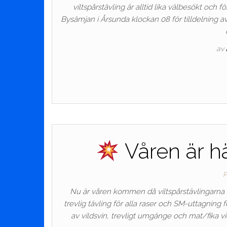
viltspårstävling är alltid lika välbesökt och 
Bysämjan i Årsunda klockan 08 för tilldelning a
av
Våren är hä
P
Nu är våren kommen då viltspårstävlingarna 
trevlig tävling för alla raser och SM-uttagning 
av vildsvin, trevligt umgänge och mat/fika vid 