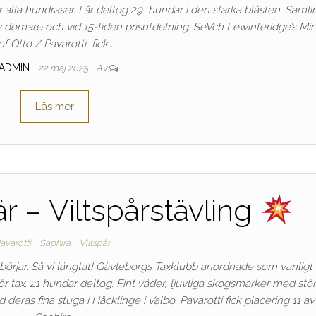
för alla hundraser. I år deltog 29 hundar i den starka blåsten. Samli
v domare och vid 15-tiden prisutdelning. SeVch Lewinteridge’s Mi
of Otto / Pavarotti fick…
ADMIN
22 maj 2025
Av
Läs mer
r – Viltspårstävling
avarotti
Saphira
Viltspår
börjar. Så vi längtat! Gävleborgs Taxklubb anordnade som vanligt
för tax. 21 hundar deltog. Fint väder, ljuvliga skogsmarker med stö
deras fina stuga i Häcklinge i Valbo. Pavarotti fick placering 11 av