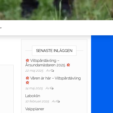
SENASTE INLÄGGEN
Viltspårstävling –
Årsundamästaren 2025
22 maj 2025
Av
Våren är här – Viltspårstävling
14 maj 2025
Av
Laboklin
10 februari 2025
Av
Valpplaner