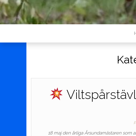
Kat
Viltspårstä
P
18 maj den årliga Årsundamästaren som a