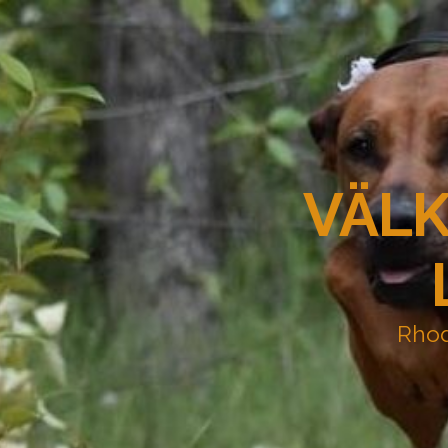
VÄLK
Rhod