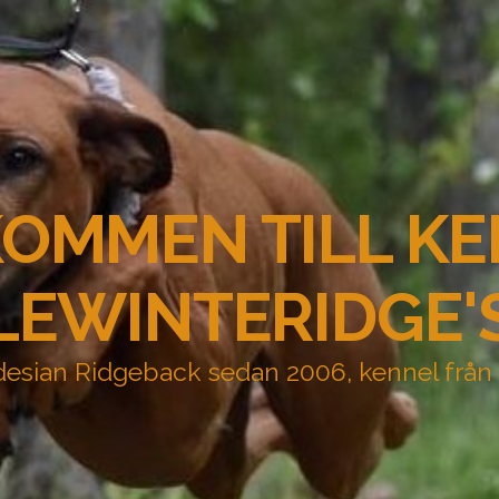
OMMEN TILL K
LEWINTERIDGE'
esian Ridgeback sedan 2006, kennel från