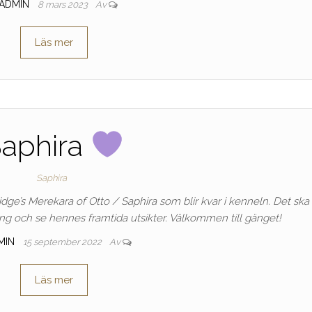
ADMIN
8 mars 2023
Av
Läs mer
aphira
Saphira
idge’s Merekara of Otto / Saphira som blir kvar i kenneln. Det ska 
ing och se hennes framtida utsikter. Välkommen till gänget!
MIN
15 september 2022
Av
Läs mer