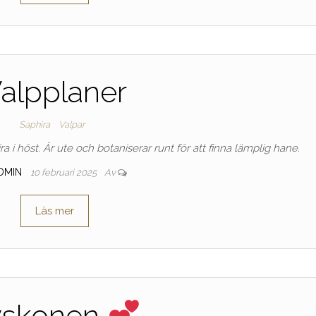
alpplaner
Saphira
Valpar
ra i höst. Är ute och botaniserar runt för att finna lämplig hane.
DMIN
10 februari 2025
Av
Läs mer
yskonen