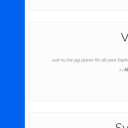
V
Just nu har jag planer för att para Saphi
av
A
S