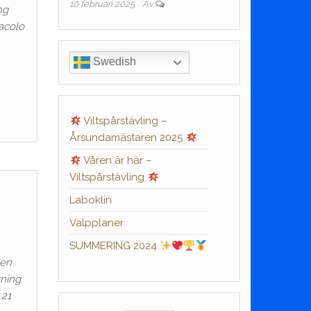
10 februari 2025
Av
ng
racolo
Swedish
Viltspårstävling –
Årsundamästaren 2025
Våren är här –
Viltspårstävling
Laboklin
Valpplaner
SUMMERING 2024
 en
rning
 21