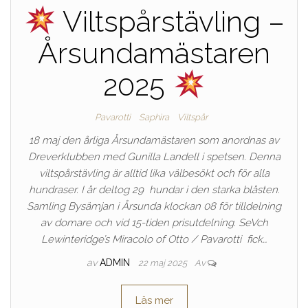
Viltspårstävling –
Årsundamästaren
2025
Pavarotti
Saphira
Viltspår
18 maj den årliga Årsundamästaren som anordnas av
Dreverklubben med Gunilla Landell i spetsen. Denna
viltspårstävling är alltid lika välbesökt och för alla
hundraser. I år deltog 29 hundar i den starka blåsten.
Samling Bysämjan i Årsunda klockan 08 för tilldelning
av domare och vid 15-tiden prisutdelning. SeVch
Lewinteridge’s Miracolo of Otto / Pavarotti fick…
av
ADMIN
22 maj 2025
Av
Läs mer