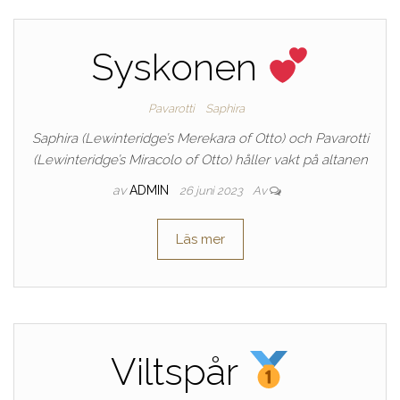
Syskonen
Pavarotti
Saphira
Saphira (Lewinteridge’s Merekara of Otto) och Pavarotti
(Lewinteridge’s Miracolo of Otto) håller vakt på altanen
av
ADMIN
26 juni 2023
Av
Läs mer
Viltspår