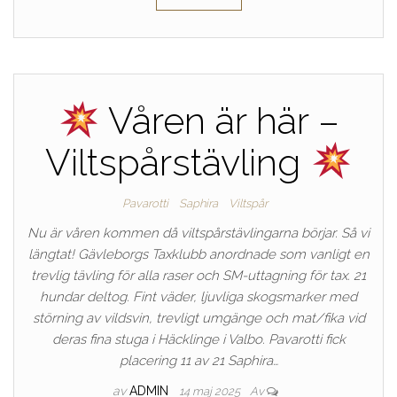
Våren är här –
Viltspårstävling
Pavarotti
Saphira
Viltspår
Nu är våren kommen då viltspårstävlingarna börjar. Så vi
längtat! Gävleborgs Taxklubb anordnade som vanligt en
trevlig tävling för alla raser och SM-uttagning för tax. 21
hundar deltog. Fint väder, ljuvliga skogsmarker med
störning av vildsvin, trevligt umgänge och mat/fika vid
deras fina stuga i Häcklinge i Valbo. Pavarotti fick
placering 11 av 21 Saphira…
av
ADMIN
14 maj 2025
Av