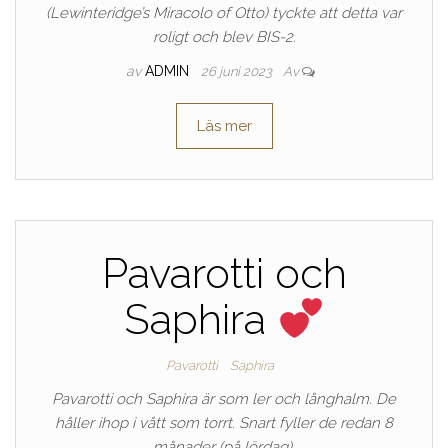
(Lewinteridge’s Miracolo of Otto) tyckte att detta var
roligt och blev BIS-2.
av
ADMIN
26 juni 2023
Av
Läs mer
Pavarotti och
Saphira
Pavarotti
Saphira
Pavarotti och Saphira är som ler och långhalm. De
håller ihop i vått som torrt. Snart fyller de redan 8
månader (på lördag).