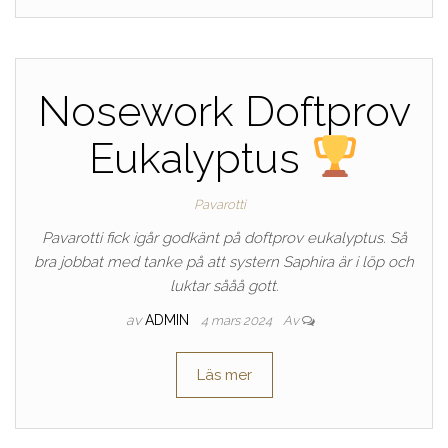
Nosework Doftprov
Eukalyptus
Pavarotti
Pavarotti fick igår godkänt på doftprov eukalyptus. Så
bra jobbat med tanke på att systern Saphira är i löp och
luktar sååå gott.
av
ADMIN
4 mars 2024
Av
Läs mer