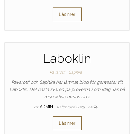
Läs mer
Laboklin
Pavarotti
Saphira
Pavarotti och Saphira har lämnat blod för gentester till
Laboklin. Det bästa svaren på proverna kom idag, läs på
respektive hunds sida.
av
ADMIN
10 februari 2025
Av
Läs mer