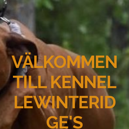
VÄLKOMMEN
TILL KENNEL
LEWINTERID
GE'S