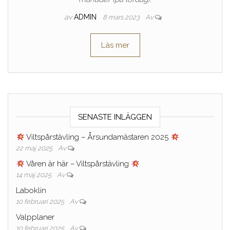
av
ADMIN
8 mars 2023
Av
Läs mer
SENASTE INLÄGGEN
Viltspårstävling – Årsundamästaren 2025
22 maj 2025
Av
Våren är här – Viltspårstävling
14 maj 2025
Av
Laboklin
10 februari 2025
Av
Valpplaner
10 februari 2025
Av