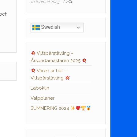
10 februari 2025
Av
 och
Swedish
Viltspårstävling –
Årsundamästaren 2025
Våren är här –
Viltspårstävling
Laboklin
Valpplaner
SUMMERING 2024