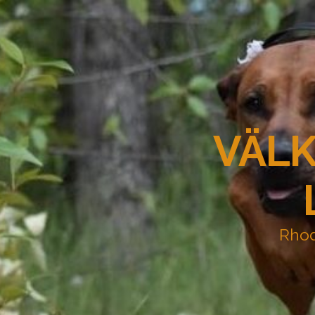
VÄLK
Rhod