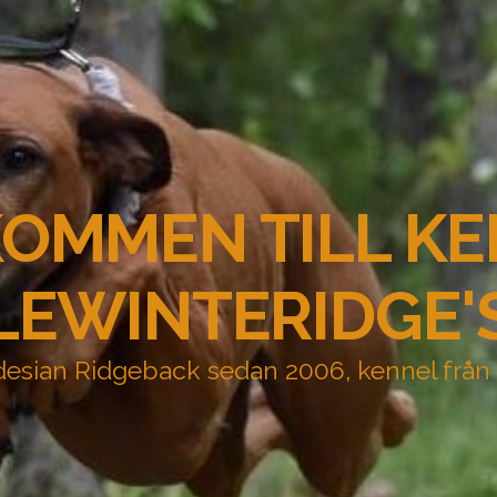
OMMEN TILL K
LEWINTERIDGE'
esian Ridgeback sedan 2006, kennel från