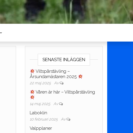
SENASTE INLÄGGEN
Viltspårstävling –
Årsundamästaren 2025
22 maj 2025
Av
Våren är här – Viltspårstävling
14 maj 2025
Av
Laboklin
10 februari 2025
Av
Valpplaner