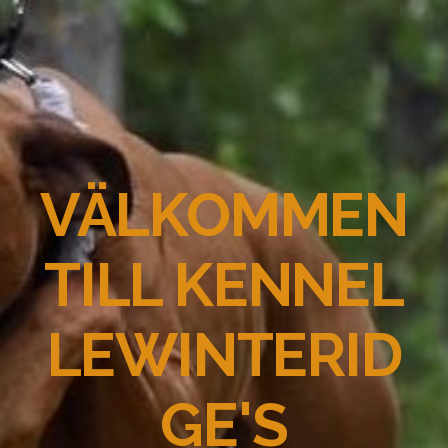
VÄLKOMMEN
TILL KENNEL
LEWINTERID
GE'S