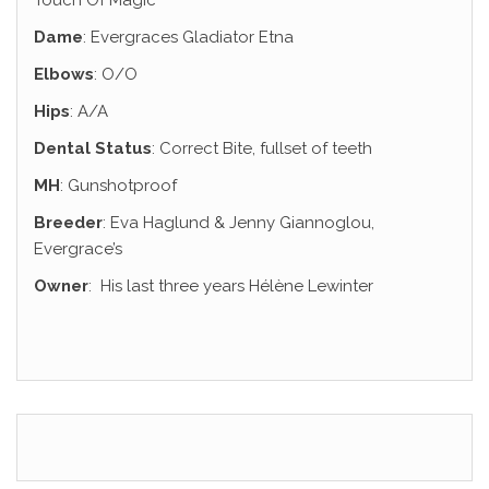
Touch Of Magic
Dame
:
Evergraces Gladiator Etna
Elbows
: O/O
Hips
: A/A
Dental Status
: Correct Bite, fullset of teeth
MH
: Gunshotproof
Breeder
: Eva Haglund & Jenny Giannoglou,
Evergrace’s
Owner
: His last three years Hélène Lewinter