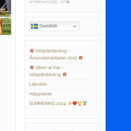
10 februari 2025
Av
Swedish
Viltspårstävling –
Årsundamästaren 2025
Våren är här –
Viltspårstävling
Laboklin
Valpplaner
SUMMERING 2024