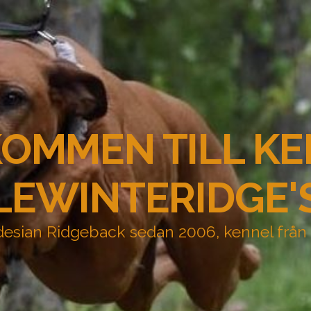
OMMEN TILL K
LEWINTERIDGE'
esian Ridgeback sedan 2006, kennel från