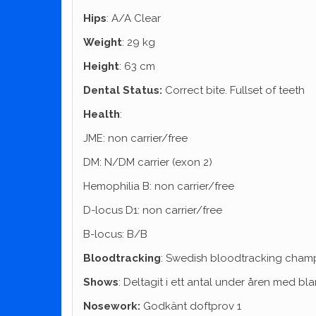
Hips
: A/A Clear
Weight
: 29 kg
Height
: 63 cm
Dental Status:
Correct bite. Fullset of teeth
Health
:
JME: non carrier/free
DM: N/DM carrier (exon 2)
Hemophilia B: non carrier/free
D-locus D1: non carrier/free
B-locus: B/B
Bloodtracking
: Swedish bloodtracking cham
Shows
: Deltagit i ett antal under åren med bla
Nosework:
Godkänt doftprov 1