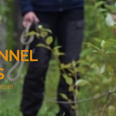
ENNEL
S
 2018