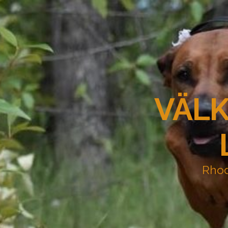
VÄLK
Rhod