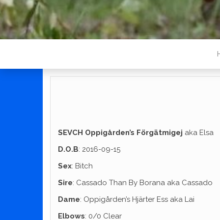
SEVCH Oppigården’s Förgätmigej
aka Elsa
D.O.B
: 2016-09-15
Sex
: Bitch
Sire
: Cassado Than By Borana aka Cassado
Dame
: Oppigården’s Hjärter Ess aka Lai
Elbows
: 0/0 Clear