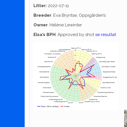
Litter:
2022-07-11
Breeder
: Eva Bryntse, Oppigården’s
Owner
: Hélène Lewinter
Elsa’s BPH
: Approved by shot
se resultat