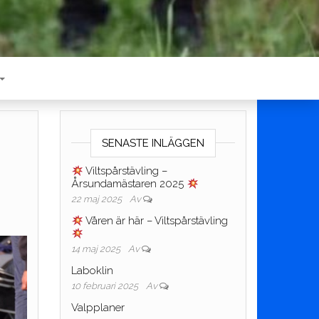
SENASTE INLÄGGEN
Viltspårstävling –
Årsundamästaren 2025
22 maj 2025
Av
Våren är här – Viltspårstävling
14 maj 2025
Av
Laboklin
10 februari 2025
Av
Valpplaner