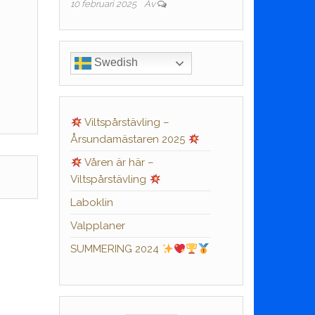
10 februari 2025
Av
Swedish
Viltspårstävling –
Årsundamästaren 2025
Våren är här –
Viltspårstävling
Laboklin
Valpplaner
SUMMERING 2024