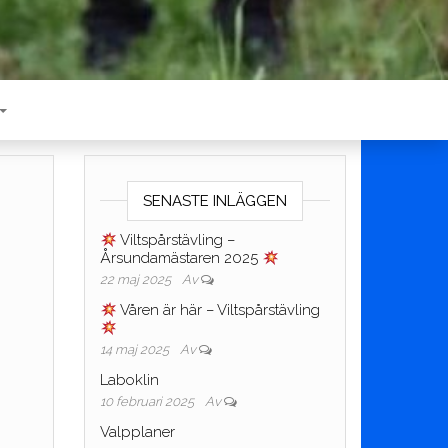
SENASTE INLÄGGEN
Viltspårstävling –
Årsundamästaren 2025
22 maj 2025
Av
Våren är här – Viltspårstävling
14 maj 2025
Av
Laboklin
10 februari 2025
Av
Valpplaner