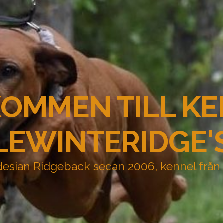
OMMEN TILL K
LEWINTERIDGE'
esian Ridgeback sedan 2006, kennel från