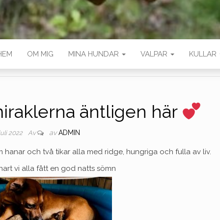
HEM
OM MIG
MINA HUNDAR
VALPAR
KULLAR
iraklerna äntligen här
av
ADMIN
 juli 2022
Av
hanar och två tikar alla med ridge, hungriga och fulla av liv.
rt vi alla fått en god natts sömn