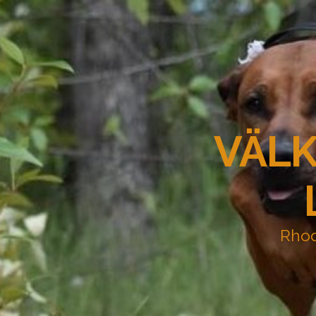
VÄLK
Rhod