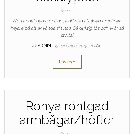
Ronya
Nu var det dags för Ronya att visa att även hon är en
hejare på att använda sin nos. Så duktig tös och vi är så
stolta!
av
ADMIN
19 november 2019
Av
Läs mer
Ronya röntgad
armbågar/höfter
Ronya