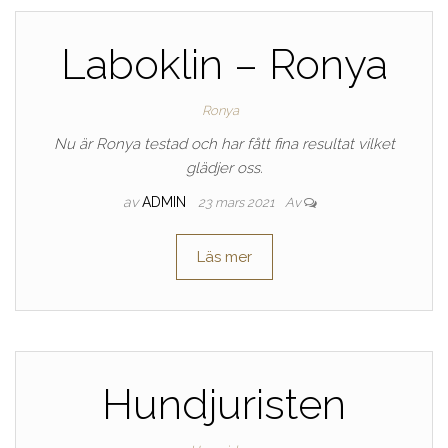
Laboklin – Ronya
Ronya
Nu är Ronya testad och har fått fina resultat vilket
glädjer oss.
av
ADMIN
23 mars 2021
Av
Läs mer
Hundjuristen