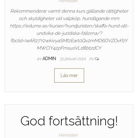
Hemsidan
Rekommenderar varmt denna kurs gällande rättigheter
och skyldigheter vid valpköp, hundägande mm
https://edume.se/kurser/hundjuristen/skaffa-hund-att-
undvika-de-juridiska-fallorna/?
fbclid=IwAR27Y2wkivyaSMf2Eart0Qv2mMD6DVZOvP2Y
MWCIY42pFmsuoVLd8btzdCY
av
ADMIN
31 januari 2021
Av
Läs mer
God fortsättning!
Hemsidan