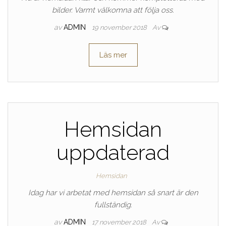
bilder. Varmt välkomna att följa oss.
av
ADMIN
19 november 2018
Av
Läs mer
Hemsidan
uppdaterad
Hemsidan
Idag har vi arbetat med hemsidan så snart är den
fullständig.
av
ADMIN
17 november 2018
Av