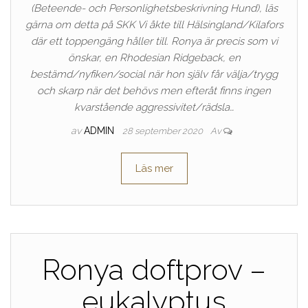
(Beteende- och Personlighetsbeskrivning Hund), läs
gärna om detta på SKK Vi åkte till Hälsingland/Kilafors
där ett toppengäng håller till. Ronya är precis som vi
önskar, en Rhodesian Ridgeback, en
bestämd/nyfiken/social när hon själv får välja/trygg
och skarp när det behövs men efteråt finns ingen
kvarstående aggressivitet/rädsla…
av
ADMIN
28 september 2020
Av
Läs mer
Ronya doftprov –
eukalyptus