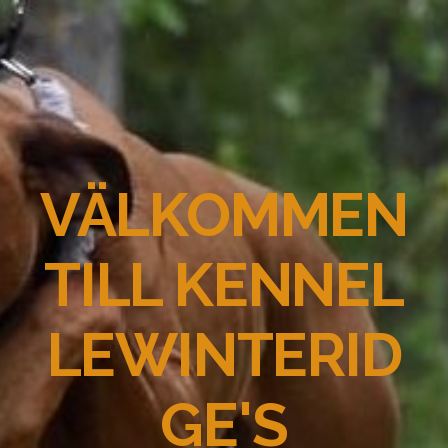
VÄLKOMMEN
TILL KENNEL
LEWINTERID
GE'S