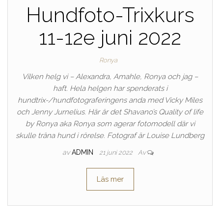
Hundfoto-Trixkurs
11-12e juni 2022
Ronya
Vilken helg vi – Alexandra, Amahle, Ronya och jag –
haft. Hela helgen har spenderats i
hundtrix-/hundfotograferingens anda med Vicky Miles
och Jenny Jurnelius. Här är det Shavano’s Quality of life
by Ronya aka Ronya som agerar fotomodell där vi
skulle träna hund i rörelse. Fotograf är Louise Lundberg
av
ADMIN
21 juni 2022
Av
Läs mer